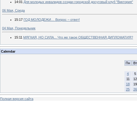
14:01
Для молодых инвалидов создан городской досуговый клуб "Виктория"
06 Мая, Среда
15:17
ГОД МОЛОДЕЖИ… Вопрос – ответ!
04 Мая, Понедельник
15:11
МЯГКАЯ, НО СИЛА... Что же такое ОБЩЕСТВЕННАЯ ДИПЛОМАТИЯ?
Calendar
Пн
Вт
4
5
11
12
18
19
25
26
Полная версия сайта