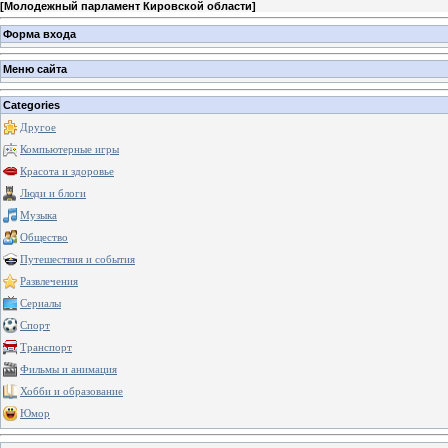
[
Молодежный парламент Кировской области
]
Форма входа
Меню сайта
Categories
Другое
Компьютерные игры
Красота и здоровье
Люди и блоги
Музыка
Общество
Путешествия и события
Развлечения
Сериалы
Спорт
Транспорт
Фильмы и анимация
Хобби и образование
Юмор