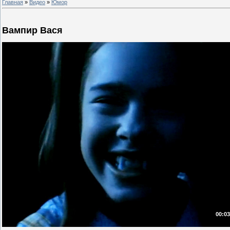
Главная
»
Видео
»
Юмор
Вампир Вася
00:03