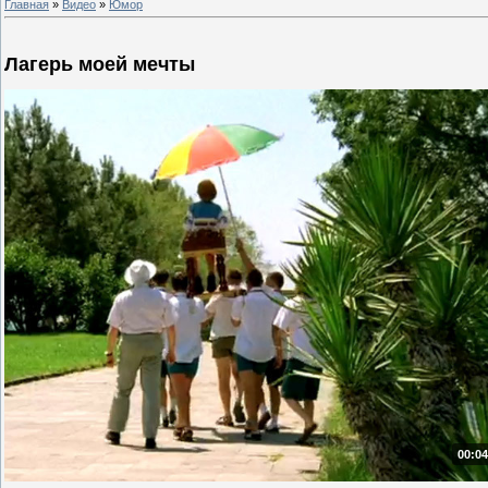
Главная
»
Видео
»
Юмор
Лагерь моей мечты
00:04