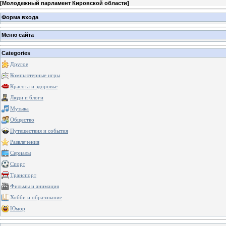
[
Молодежный парламент Кировской области
]
Форма входа
Меню сайта
Categories
Другое
Компьютерные игры
Красота и здоровье
Люди и блоги
Музыка
Общество
Путешествия и события
Развлечения
Сериалы
Спорт
Транспорт
Фильмы и анимация
Хобби и образование
Юмор