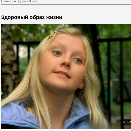
Главная
»
Видео
»
Юмор
Здоровый образ жизни
00:02