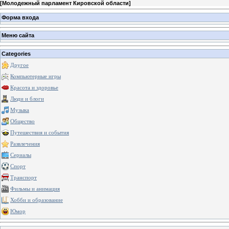
[
Молодежный парламент Кировской области
]
Форма входа
Меню сайта
Categories
Другое
Компьютерные игры
Красота и здоровье
Люди и блоги
Музыка
Общество
Путешествия и события
Развлечения
Сериалы
Спорт
Транспорт
Фильмы и анимация
Хобби и образование
Юмор