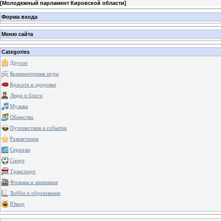
[
Молодежный парламент Кировской области
]
Форма входа
Меню сайта
Categories
Другое
Компьютерные игры
Красота и здоровье
Люди и блоги
Музыка
Общество
Путешествия и события
Развлечения
Сериалы
Спорт
Транспорт
Фильмы и анимация
Хобби и образование
Юмор