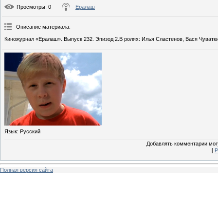
Просмотры
: 0
Ералаш
Описание материала
:
Киножурнал «Ералаш». Выпуск 232. Эпизод 2.В ролях: Илья Сластенов, Вася Чуватк
Язык
: Русский
Добавлять комментарии могу
[
Р
Полная версия сайта