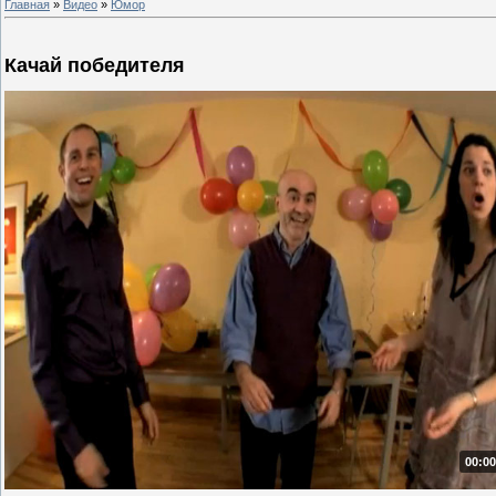
Главная
»
Видео
»
Юмор
Качай победителя
00:00