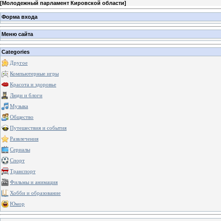
[
Молодежный парламент Кировской области
]
Форма входа
Меню сайта
Categories
Другое
Компьютерные игры
Красота и здоровье
Люди и блоги
Музыка
Общество
Путешествия и события
Развлечения
Сериалы
Спорт
Транспорт
Фильмы и анимация
Хобби и образование
Юмор