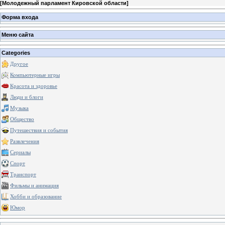
[
Молодежный парламент Кировской области
]
Форма входа
Меню сайта
Categories
Другое
Компьютерные игры
Красота и здоровье
Люди и блоги
Музыка
Общество
Путешествия и события
Развлечения
Сериалы
Спорт
Транспорт
Фильмы и анимация
Хобби и образование
Юмор