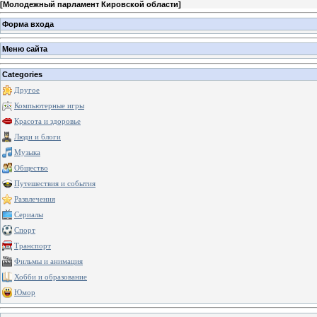
[
Молодежный парламент Кировской области
]
Форма входа
Меню сайта
Categories
Другое
Компьютерные игры
Красота и здоровье
Люди и блоги
Музыка
Общество
Путешествия и события
Развлечения
Сериалы
Спорт
Транспорт
Фильмы и анимация
Хобби и образование
Юмор