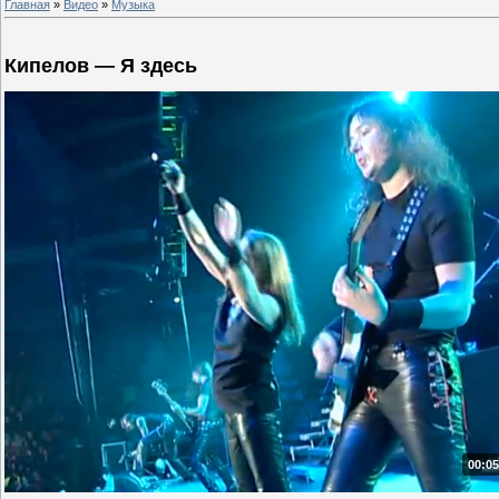
Главная
»
Видео
»
Музыка
Кипелов — Я здесь
00:05