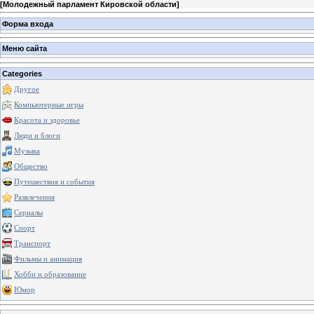
[
Молодежный парламент Кировской области
]
Форма входа
Меню сайта
Categories
Другое
Компьютерные игры
Красота и здоровье
Люди и блоги
Музыка
Общество
Путешествия и события
Развлечения
Сериалы
Спорт
Транспорт
Фильмы и анимация
Хобби и образование
Юмор