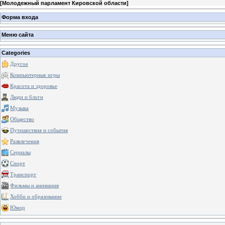
[
Молодежный парламент Кировской области
]
Форма входа
Меню сайта
Categories
Другое
Компьютерные игры
Красота и здоровье
Люди и блоги
Музыка
Общество
Путешествия и события
Развлечения
Сериалы
Спорт
Транспорт
Фильмы и анимация
Хобби и образование
Юмор