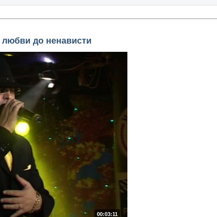
т любви до ненависти
00:03:11