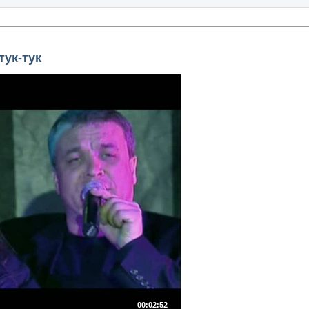
тук-тук
00:02:52