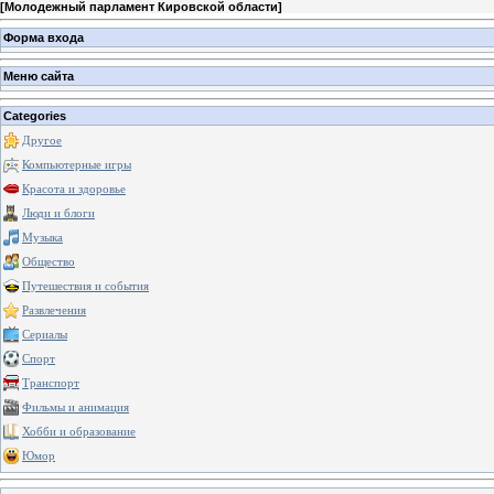
[
Молодежный парламент Кировской области
]
Форма входа
Меню сайта
Categories
Другое
Компьютерные игры
Красота и здоровье
Люди и блоги
Музыка
Общество
Путешествия и события
Развлечения
Сериалы
Спорт
Транспорт
Фильмы и анимация
Хобби и образование
Юмор