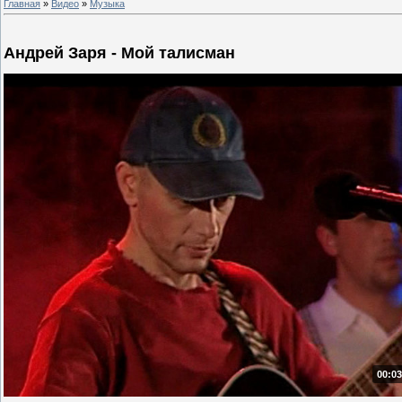
Главная
»
Видео
»
Музыка
Андрей Заря - Мой талисман
00:03