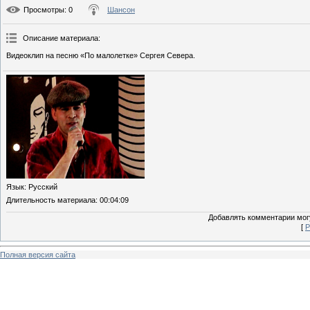
Просмотры
: 0
Шансон
Описание материала
:
Видеоклип на песню «По малолетке» Сергея Севера.
Язык
: Русский
Длительность материала
: 00:04:09
Добавлять комментарии могу
[
Р
Полная версия сайта