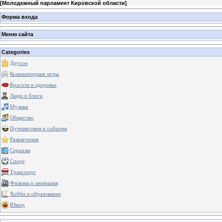
[
Молодежный парламент Кировской области
]
Форма входа
Меню сайта
Categories
Другое
Компьютерные игры
Красота и здоровье
Люди и блоги
Музыка
Общество
Путешествия и события
Развлечения
Сериалы
Спорт
Транспорт
Фильмы и анимация
Хобби и образование
Юмор