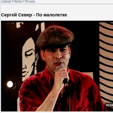
Главная
»
Видео
»
Музыка
Сергей Север - По малолетке
00:04