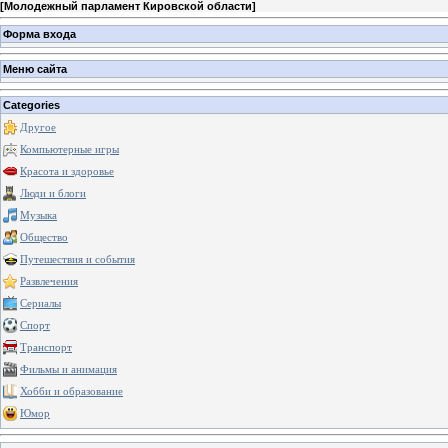
[
Молодежный парламент Кировской области
]
Форма входа
Меню сайта
Categories
Другое
Компьютерные игры
Красота и здоровье
Люди и блоги
Музыка
Общество
Путешествия и события
Развлечения
Сериалы
Спорт
Транспорт
Фильмы и анимация
Хобби и образование
Юмор