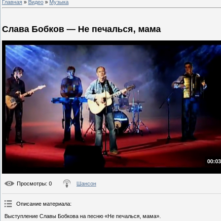
Главная
»
Видео
»
Музыка
Слава Бобков — Не печалься, мама
00:03
Просмотры
: 0
Шансон
Описание материала
:
Выступление Славы Бобкова на песню «Не печалься, мама».