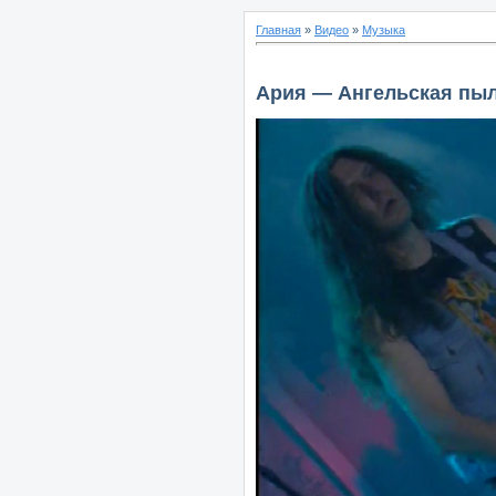
Главная
»
Видео
»
Музыка
Ария — Ангельская пыль