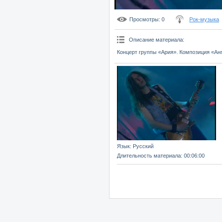
Просмотры
: 0
Рок-музыка
Описание материала
:
Концерт группы «Ария». Композиция «Ан
Язык
: Русский
Длительность материала
: 00:06:00