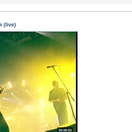
(live)
00:06:53