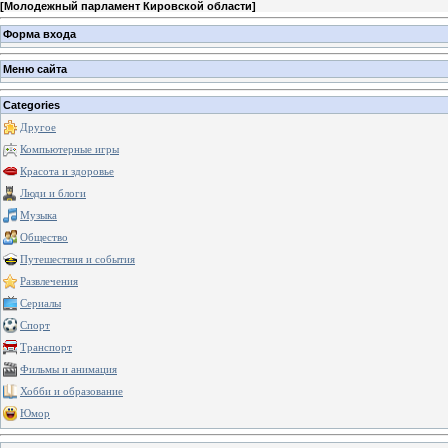
[
Молодежный парламент Кировской области
]
Форма входа
Меню сайта
Categories
Другое
Компьютерные игры
Красота и здоровье
Люди и блоги
Музыка
Общество
Путешествия и события
Развлечения
Сериалы
Спорт
Транспорт
Фильмы и анимация
Хобби и образование
Юмор