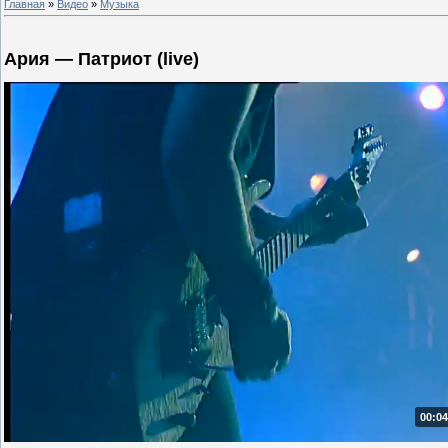
Главная
»
Видео
»
Музыка
Ария — Патриот (live)
00:04