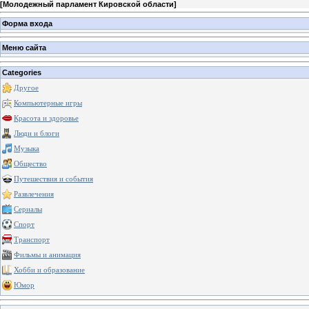
[
Молодежный парламент Кировской области
]
Форма входа
Меню сайта
Categories
Другое
Компьютерные игры
Красота и здоровье
Люди и блоги
Музыка
Общество
Путешествия и события
Развлечения
Сериалы
Спорт
Транспорт
Фильмы и анимация
Хобби и образование
Юмор