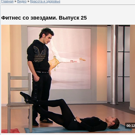
Главная
»
Видео
»
Красота и здоровье
Фитнес со звездами. Выпуск 25
00:12