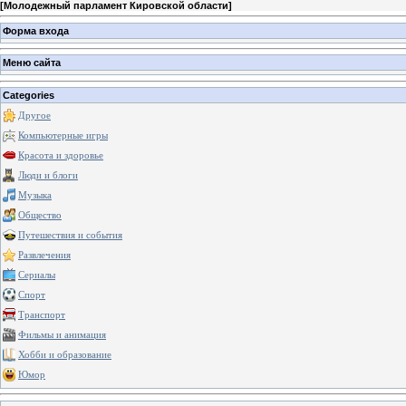
[
Молодежный парламент Кировской области
]
Форма входа
Меню сайта
Categories
Другое
Компьютерные игры
Красота и здоровье
Люди и блоги
Музыка
Общество
Путешествия и события
Развлечения
Сериалы
Спорт
Транспорт
Фильмы и анимация
Хобби и образование
Юмор