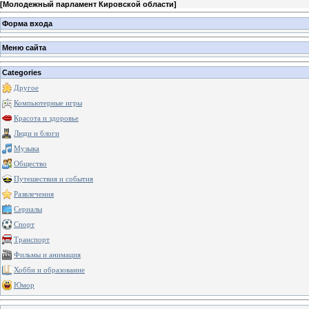
[
Молодежный парламент Кировской области
]
Форма входа
Меню сайта
Categories
Другое
Компьютерные игры
Красота и здоровье
Люди и блоги
Музыка
Общество
Путешествия и события
Развлечения
Сериалы
Спорт
Транспорт
Фильмы и анимация
Хобби и образование
Юмор