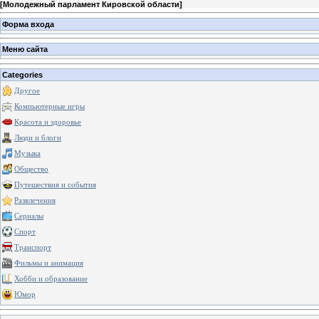
[
Молодежный парламент Кировской области
]
Форма входа
Меню сайта
Categories
Другое
Компьютерные игры
Красота и здоровье
Люди и блоги
Музыка
Общество
Путешествия и события
Развлечения
Сериалы
Спорт
Транспорт
Фильмы и анимация
Хобби и образование
Юмор