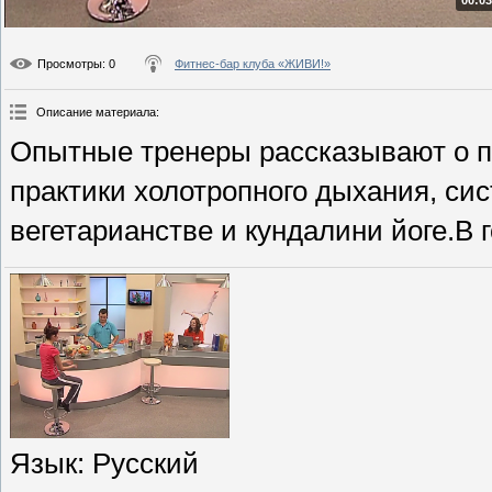
00:03
Просмотры
: 0
Фитнес-бар клуба «ЖИВИ!»
Описание материала
:
Опытные тренеры рассказывают о 
практики холотропного дыхания, си
вегетарианстве и кундалини йоге.В
Язык
: Русский