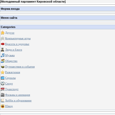
[
Молодежный парламент Кировской области
]
Форма входа
Меню сайта
Categories
Другое
Компьютерные игры
Красота и здоровье
Люди и блоги
Музыка
Общество
Путешествия и события
Развлечения
Сериалы
Спорт
Транспорт
Фильмы и анимация
Хобби и образование
Юмор