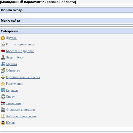
[
Молодежный парламент Кировской области
]
Форма входа
Меню сайта
Categories
Другое
Компьютерные игры
Красота и здоровье
Люди и блоги
Музыка
Общество
Путешествия и события
Развлечения
Сериалы
Спорт
Транспорт
Фильмы и анимация
Хобби и образование
Юмор