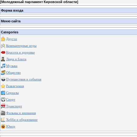
[
Молодежный парламент Кировской области
]
Форма входа
Меню сайта
Categories
Другое
Компьютерные игры
Красота и здоровье
Люди и блоги
Музыка
Общество
Путешествия и события
Развлечения
Сериалы
Спорт
Транспорт
Фильмы и анимация
Хобби и образование
Юмор