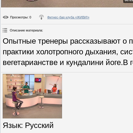
00:03
Просмотры
: 0
Фитнес-бар клуба «ЖИВИ!»
Описание материала
:
Опытные тренеры рассказывают о п
практики холотропного дыхания, си
вегетарианстве и кундалини йоге.В
Язык
: Русский