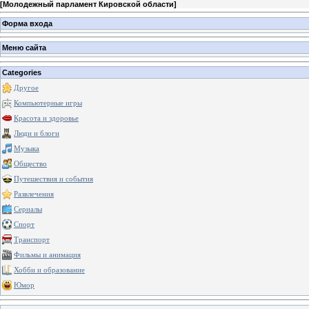
[
Молодежный парламент Кировской области
]
Форма входа
Меню сайта
Categories
Другое
Компьютерные игры
Красота и здоровье
Люди и блоги
Музыка
Общество
Путешествия и события
Развлечения
Сериалы
Спорт
Транспорт
Фильмы и анимация
Хобби и образование
Юмор