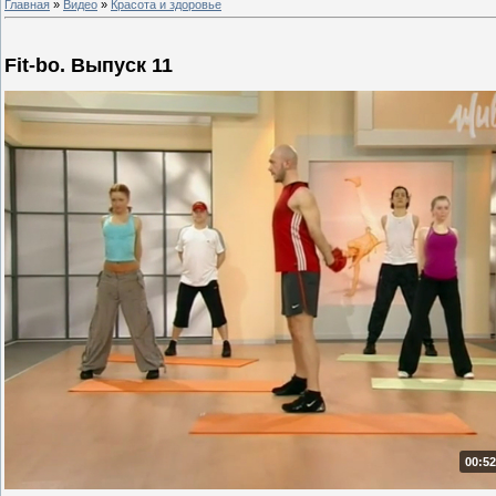
Главная
»
Видео
»
Красота и здоровье
Fit-bo. Выпуск 11
00:52