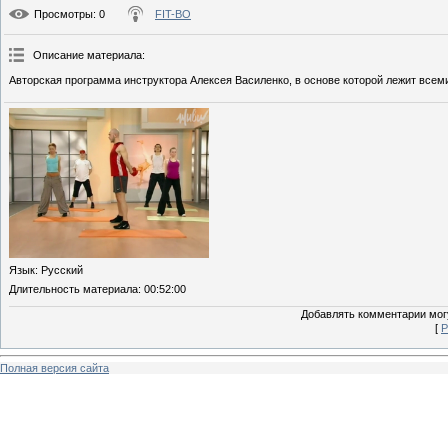
Просмотры
: 0
FIT-BO
Описание материала
:
Авторская программа инструктора Алексея Василенко, в основе которой лежит всем
Язык
: Русский
Длительность материала
: 00:52:00
Добавлять комментарии могу
[
Р
Полная версия сайта