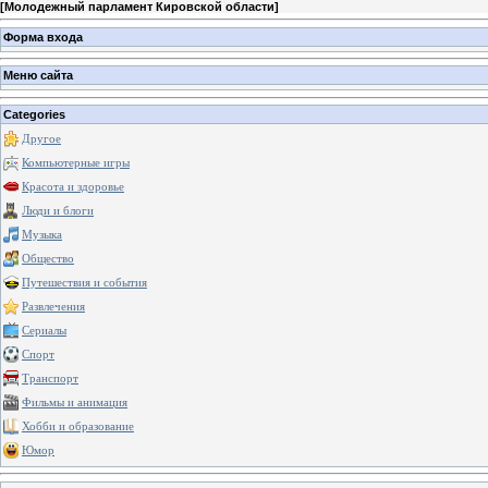
[
Молодежный парламент Кировской области
]
Форма входа
Меню сайта
Categories
Другое
Компьютерные игры
Красота и здоровье
Люди и блоги
Музыка
Общество
Путешествия и события
Развлечения
Сериалы
Спорт
Транспорт
Фильмы и анимация
Хобби и образование
Юмор