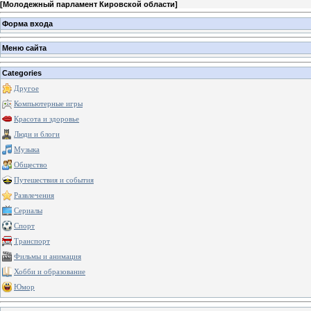
[
Молодежный парламент Кировской области
]
Форма входа
Меню сайта
Categories
Другое
Компьютерные игры
Красота и здоровье
Люди и блоги
Музыка
Общество
Путешествия и события
Развлечения
Сериалы
Спорт
Транспорт
Фильмы и анимация
Хобби и образование
Юмор