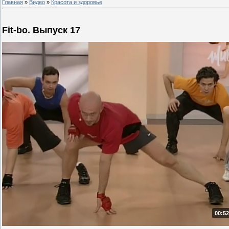
Главная
»
Видео
»
Красота и здоровье
Fit-bo. Выпуск 17
00:52