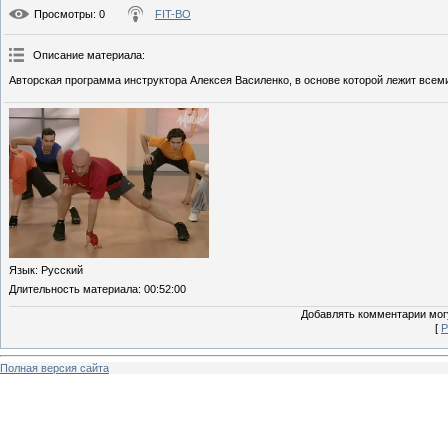
Просмотры
: 0
FIT-BO
Описание материала
:
Авторская программа инструктора Алексея Василенко, в основе которой лежит всем
Язык
: Русский
Длительность материала
: 00:52:00
Добавлять комментарии могу
[
Р
Полная версия сайта