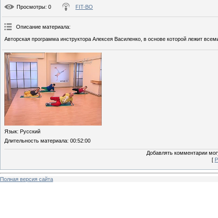
Просмотры
: 0
FIT-BO
Описание материала
:
Авторская программа инструктора Алексея Василенко, в основе которой лежит всем
Язык
: Русский
Длительность материала
: 00:52:00
Добавлять комментарии могу
[
Р
Полная версия сайта