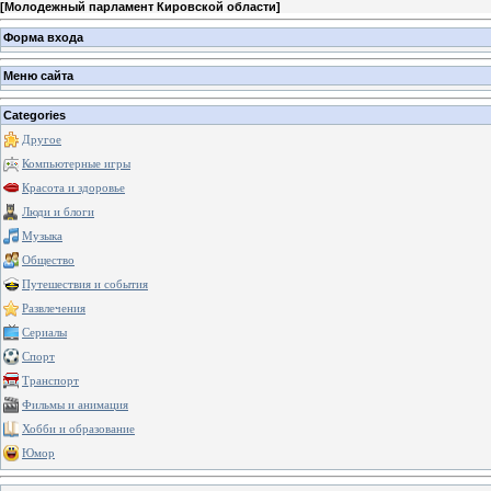
[
Молодежный парламент Кировской области
]
Форма входа
Меню сайта
Categories
Другое
Компьютерные игры
Красота и здоровье
Люди и блоги
Музыка
Общество
Путешествия и события
Развлечения
Сериалы
Спорт
Транспорт
Фильмы и анимация
Хобби и образование
Юмор