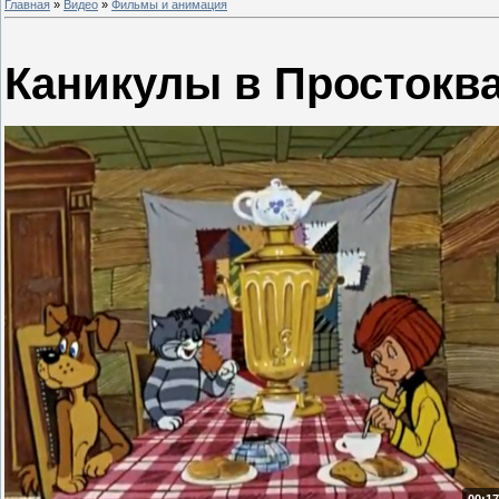
Главная
»
Видео
»
Фильмы и анимация
Каникулы в Простокв