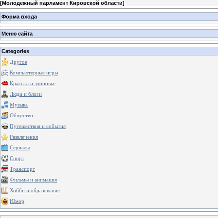
[
Молодежный парламент Кировской области
]
Форма входа
Меню сайта
Categories
Другое
Компьютерные игры
Красота и здоровье
Люди и блоги
Музыка
Общество
Путешествия и события
Развлечения
Сериалы
Спорт
Транспорт
Фильмы и анимация
Хобби и образование
Юмор