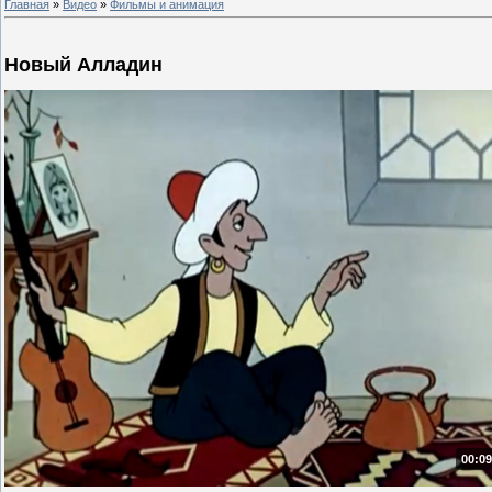
Главная
»
Видео
»
Фильмы и анимация
Новый Алладин
00:09