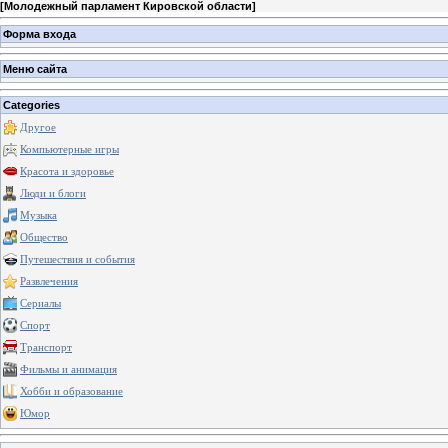
[
Молодежный парламент Кировской области
]
Форма входа
Меню сайта
Categories
Другое
Компьютерные игры
Красота и здоровье
Люди и блоги
Музыка
Общество
Путешествия и события
Развлечения
Сериалы
Спорт
Транспорт
Фильмы и анимация
Хобби и образование
Юмор