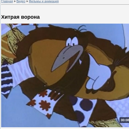
Главная
»
Видео
»
Фильмы и анимация
Хитрая ворона
00:08