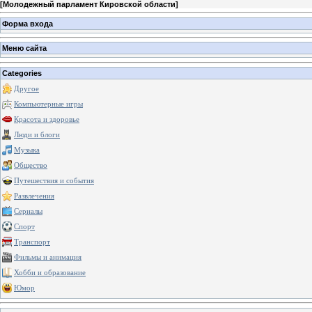
[
Молодежный парламент Кировской области
]
Форма входа
Меню сайта
Categories
Другое
Компьютерные игры
Красота и здоровье
Люди и блоги
Музыка
Общество
Путешествия и события
Развлечения
Сериалы
Спорт
Транспорт
Фильмы и анимация
Хобби и образование
Юмор