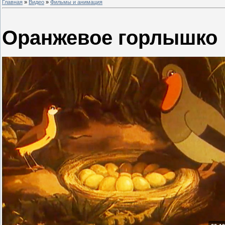
Главная
»
Видео
»
Фильмы и анимация
Оранжевое горлышко