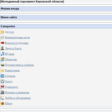
[
Молодежный парламент Кировской области
]
Форма входа
Меню сайта
Categories
Другое
Компьютерные игры
Красота и здоровье
Люди и блоги
Музыка
Общество
Путешествия и события
Развлечения
Сериалы
Спорт
Транспорт
Фильмы и анимация
Хобби и образование
Юмор