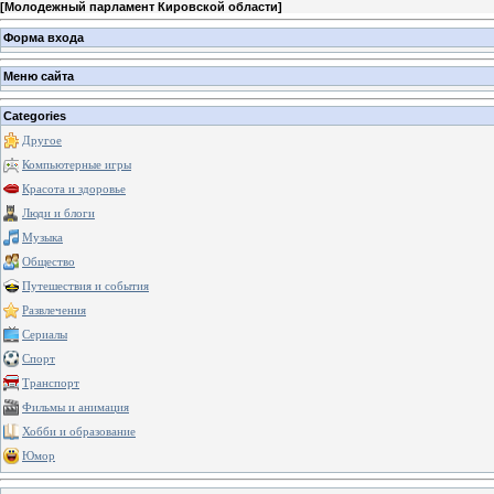
[
Молодежный парламент Кировской области
]
Форма входа
Меню сайта
Categories
Другое
Компьютерные игры
Красота и здоровье
Люди и блоги
Музыка
Общество
Путешествия и события
Развлечения
Сериалы
Спорт
Транспорт
Фильмы и анимация
Хобби и образование
Юмор