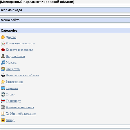
[
Молодежный парламент Кировской области
]
Форма входа
Меню сайта
Categories
Другое
Компьютерные игры
Красота и здоровье
Люди и блоги
Музыка
Общество
Путешествия и события
Развлечения
Сериалы
Спорт
Транспорт
Фильмы и анимация
Хобби и образование
Юмор