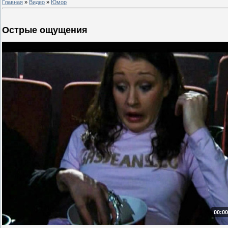
Главная
»
Видео
»
Юмор
Острые ощущения
00:00