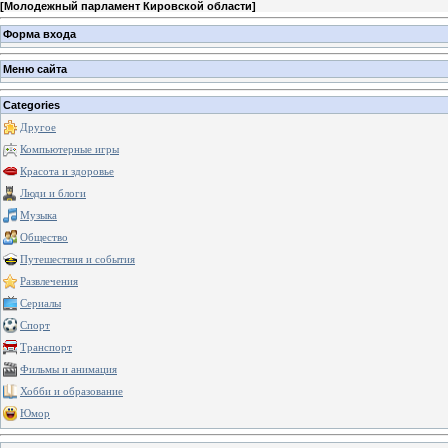
[
Молодежный парламент Кировской области
]
Форма входа
Меню сайта
Categories
Другое
Компьютерные игры
Красота и здоровье
Люди и блоги
Музыка
Общество
Путешествия и события
Развлечения
Сериалы
Спорт
Транспорт
Фильмы и анимация
Хобби и образование
Юмор