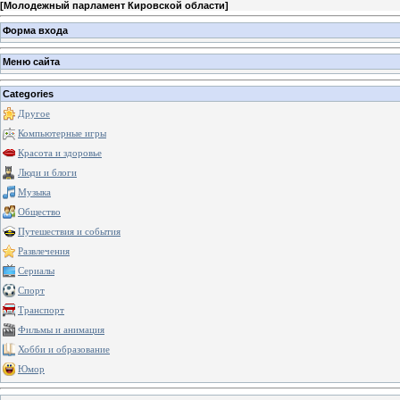
[
Молодежный парламент Кировской области
]
Форма входа
Меню сайта
Categories
Другое
Компьютерные игры
Красота и здоровье
Люди и блоги
Музыка
Общество
Путешествия и события
Развлечения
Сериалы
Спорт
Транспорт
Фильмы и анимация
Хобби и образование
Юмор