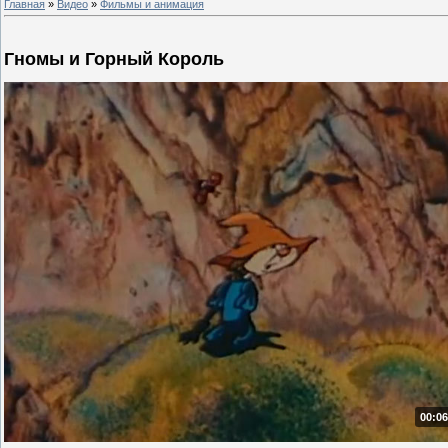
Главная
»
Видео
»
Фильмы и анимация
Гномы и Горный Король
00:06