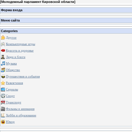
[
Молодежный парламент Кировской области
]
Форма входа
Меню сайта
Categories
Другое
Компьютерные игры
Красота и здоровье
Люди и блоги
Музыка
Общество
Путешествия и события
Развлечения
Сериалы
Спорт
Транспорт
Фильмы и анимация
Хобби и образование
Юмор