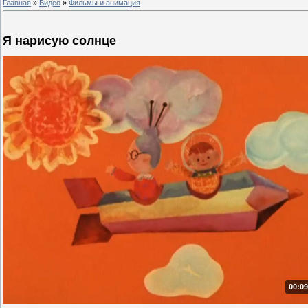
Главная
»
Видео
»
Фильмы и анимация
Я нарисую солнце
00:09