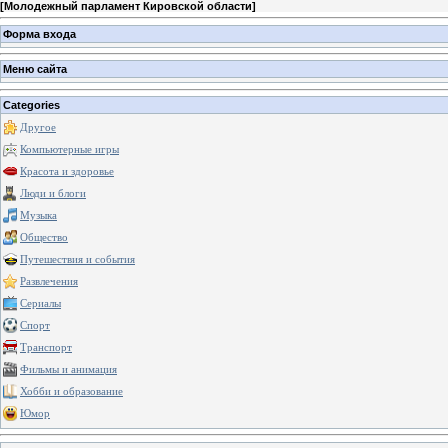
[
Молодежный парламент Кировской области
]
Форма входа
Меню сайта
Categories
Другое
Компьютерные игры
Красота и здоровье
Люди и блоги
Музыка
Общество
Путешествия и события
Развлечения
Сериалы
Спорт
Транспорт
Фильмы и анимация
Хобби и образование
Юмор