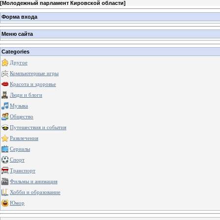
[
Молодежный парламент Кировской области
]
Форма входа
Меню сайта
Categories
Другое
Компьютерные игры
Красота и здоровье
Люди и блоги
Музыка
Общество
Путешествия и события
Развлечения
Сериалы
Спорт
Транспорт
Фильмы и анимация
Хобби и образование
Юмор