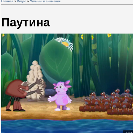
Главная
»
Видео
»
Фильмы и анимация
Паутина