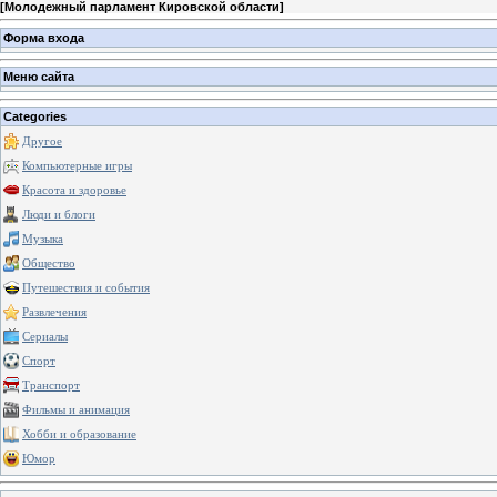
[
Молодежный парламент Кировской области
]
Форма входа
Меню сайта
Categories
Другое
Компьютерные игры
Красота и здоровье
Люди и блоги
Музыка
Общество
Путешествия и события
Развлечения
Сериалы
Спорт
Транспорт
Фильмы и анимация
Хобби и образование
Юмор