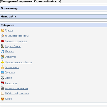
[
Молодежный парламент Кировской области
]
Форма входа
Меню сайта
Categories
Другое
Компьютерные игры
Красота и здоровье
Люди и блоги
Музыка
Общество
Путешествия и события
Развлечения
Сериалы
Спорт
Транспорт
Фильмы и анимация
Хобби и образование
Юмор