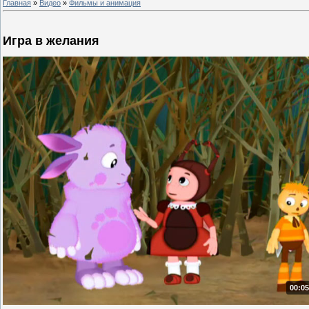
Главная
»
Видео
»
Фильмы и анимация
Игра в желания
00:05