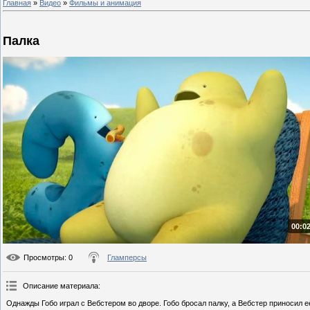
Главная
»
Видео
»
Фильмы и анимация
Палка
00:02
Просмотры
: 0
Гламперсы
Описание материала
:
Однажды Гобо играл с Вебстером во дворе. Гобо бросал палку, а Вебстер приносил ее