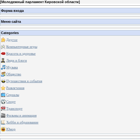
[
Молодежный парламент Кировской области
]
Форма входа
Меню сайта
Categories
Другое
Компьютерные игры
Красота и здоровье
Люди и блоги
Музыка
Общество
Путешествия и события
Развлечения
Сериалы
Спорт
Транспорт
Фильмы и анимация
Хобби и образование
Юмор