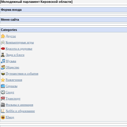
[
Молодежный парламент Кировской области
]
Форма входа
Меню сайта
Categories
Другое
Компьютерные игры
Красота и здоровье
Люди и блоги
Музыка
Общество
Путешествия и события
Развлечения
Сериалы
Спорт
Транспорт
Фильмы и анимация
Хобби и образование
Юмор