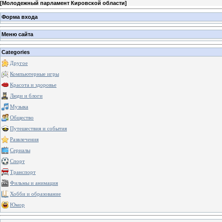
[
Молодежный парламент Кировской области
]
Форма входа
Меню сайта
Categories
Другое
Компьютерные игры
Красота и здоровье
Люди и блоги
Музыка
Общество
Путешествия и события
Развлечения
Сериалы
Спорт
Транспорт
Фильмы и анимация
Хобби и образование
Юмор