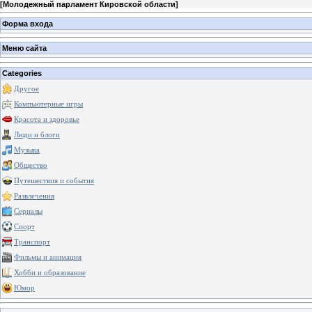
[
Молодежный парламент Кировской области
]
Форма входа
Меню сайта
Categories
Другое
Компьютерные игры
Красота и здоровье
Люди и блоги
Музыка
Общество
Путешествия и события
Развлечения
Сериалы
Спорт
Транспорт
Фильмы и анимация
Хобби и образование
Юмор