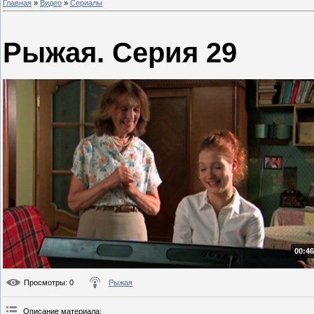
Главная
»
Видео
»
Сериалы
Рыжая. Серия 29
00:46
Просмотры
: 0
Рыжая
Описание материала
: