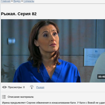
Главная
»
Видео
»
Сериалы
Рыжая. Серия 82
00:46
Просмотры
: 0
Рыжая
Описание материала
:
Ирина предъявляет Сергею обвинения в изнасиловании Кати. У Кати с Вовой не удает