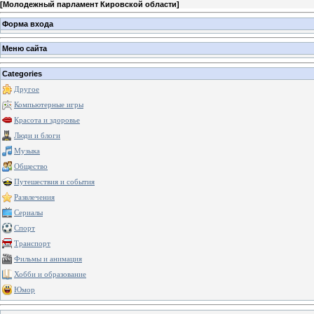
[
Молодежный парламент Кировской области
]
Форма входа
Меню сайта
Categories
Другое
Компьютерные игры
Красота и здоровье
Люди и блоги
Музыка
Общество
Путешествия и события
Развлечения
Сериалы
Спорт
Транспорт
Фильмы и анимация
Хобби и образование
Юмор