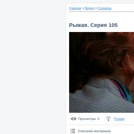
Главная
»
Видео
»
Сериалы
Рыжая. Серия 105
Просмотры
: 0
Рыжая
Описание материала
: