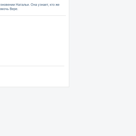
зновении Натальи. Она узнает, кто же
омочь Вере.