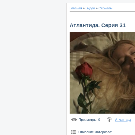
Главная
»
Видео
»
Сериалы
Атлантида. Серия 31
Просмотры
: 0
Атлантида
Описание материала
: