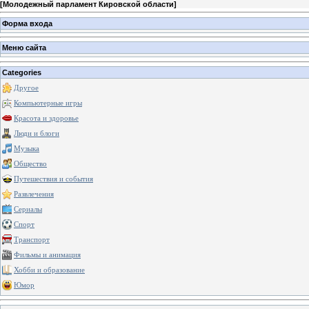
[
Молодежный парламент Кировской области
]
Форма входа
Меню сайта
Categories
Другое
Компьютерные игры
Красота и здоровье
Люди и блоги
Музыка
Общество
Путешествия и события
Развлечения
Сериалы
Спорт
Транспорт
Фильмы и анимация
Хобби и образование
Юмор