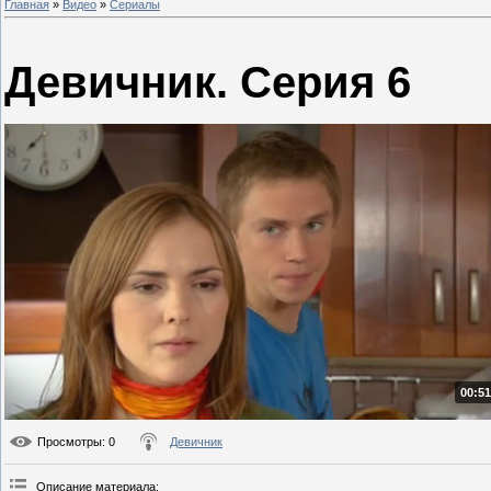
Главная
»
Видео
»
Сериалы
Девичник. Серия 6
00:51
Просмотры
: 0
Девичник
Описание материала
: